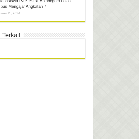
Mahasiswa IKIP PGRI Bojonegoro Lolos
pus Mengajar Angkatan 7
nuari 11, 2024
 Terkait