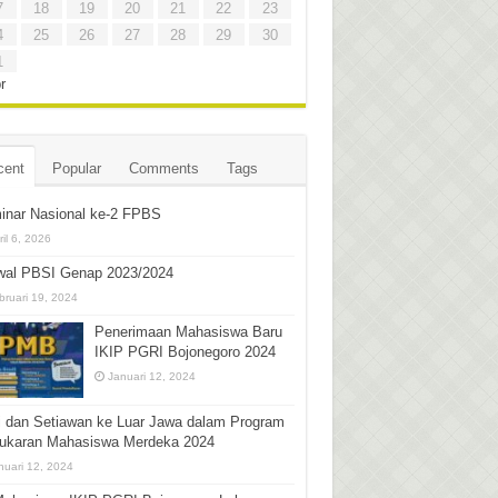
7
18
19
20
21
22
23
4
25
26
27
28
29
30
1
r
cent
Popular
Comments
Tags
inar Nasional ke-2 FPBS
ril 6, 2026
wal PBSI Genap 2023/2024
bruari 19, 2024
Penerimaan Mahasiswa Baru
IKIP PGRI Bojonegoro 2024
Januari 12, 2024
i dan Setiawan ke Luar Jawa dalam Program
tukaran Mahasiswa Merdeka 2024
nuari 12, 2024