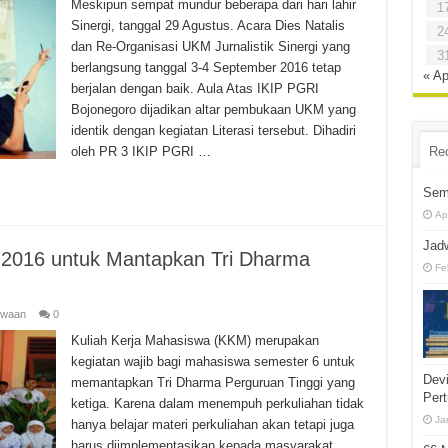
Meskipun sempat mundur beberapa dari hari lahir
1
Sinergi, tanggal 29 Agustus. Acara Dies Natalis
2
dan Re-Organisasi UKM Jurnalistik Sinergi yang
3
berlangsung tanggal 3-4 September 2016 tetap
« Ap
berjalan dengan baik. Aula Atas IKIP PGRI
Bojonegoro dijadikan altar pembukaan UKM yang
identik dengan kegiatan Literasi tersebut. Dihadiri
oleh PR 3 IKIP PGRI …
Re
Sem
Ap
Jad
2016 untuk Mantapkan Tri Dharma
Fe
swaan
0
Kuliah Kerja Mahasiswa (KKM) merupakan
kegiatan wajib bagi mahasiswa semester 6 untuk
Dev
memantapkan Tri Dharma Perguruan Tinggi yang
Per
ketiga. Karena dalam menempuh perkuliahan tidak
Ja
hanya belajar materi perkuliahan akan tetapi juga
harus diimplementasikan kepada masyarakat