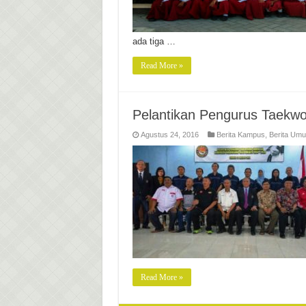
ada tiga …
Read More »
Pelantikan Pengurus Taekw
Agustus 24, 2016
Berita Kampus
,
Berita Um
Read More »