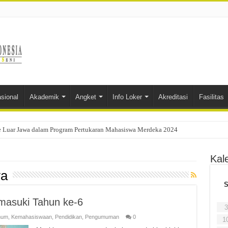
sional
Akademik
Angket
Info Loker
Akreditasi
Fasilitas
e Luar Jawa dalam Program Pertukaran Mahasiswa Merdeka 2024
Kal
wa
masuki Tahun ke-6
3
mum
,
Kemahasiswaan
,
Pendidikan
,
Pengumuman
0
1