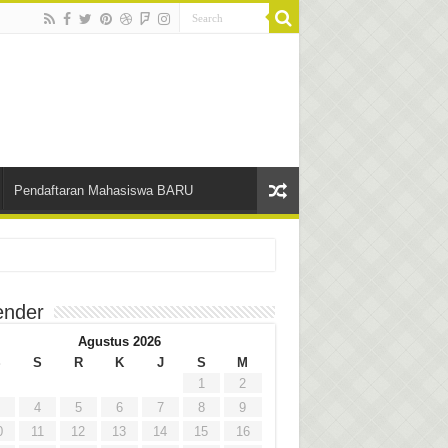
Pendaftaran Mahasiswa BARU
ender
Agustus 2026
S
S
R
K
J
S
M
1
2
4
5
6
7
8
9
0
11
12
13
14
15
16