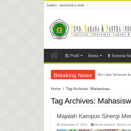
SABTU , AGUSTUS 8 2026
Profil
Berita
Seminar Na
Breaking News
Devi dan Setiawan k
Home
/
Tag Archives: Mahasiswa
Tag Archives:
Mahasis
Majalah Kampus Sinergi Me
September 6, 2016
Berita Kampus
,
Berita U