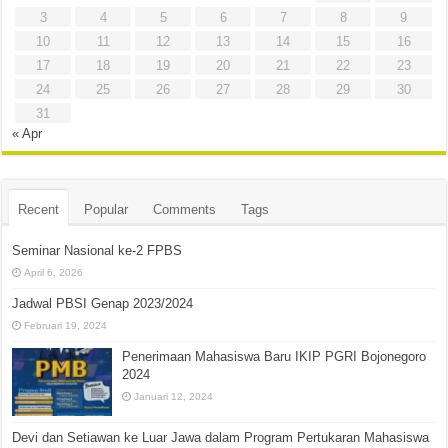
3
4
5
6
7
8
9
10
11
12
13
14
15
16
17
18
19
20
21
22
23
24
25
26
27
28
29
30
31
« Apr
Recent
Popular
Comments
Tags
Seminar Nasional ke-2 FPBS
April 6, 2026
Jadwal PBSI Genap 2023/2024
Februari 19, 2024
Penerimaan Mahasiswa Baru IKIP PGRI Bojonegoro
2024
Januari 12, 2024
Devi dan Setiawan ke Luar Jawa dalam Program Pertukaran Mahasiswa