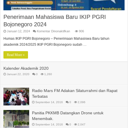
Penerimaan Mahasiswa Baru IKIP PGRI
Bojonegoro 2024
pada
Januari 12, 2024
Komentar Dinonaktifkan
906
Penerimaan
Mahasiswa
Humas IKIP PGRI Bojonegoro – Penerimaan Mahasiswa Baru tahun
Baru
akademik 2024/2025 IKIP PGRI Bojonegoro sudah …
IKIP
PGRI
Bojonegoro
Read More »
2024
Kalender Akademik 2020
Januari 22, 2020
0
1,260
Radio Mars FM Adakan Silaturrahmi dan Rapat
Terbatas
September 14, 2016
0
2,096
Panitia PKKMB Datangkan Drone untuk
Menembak.
September 14, 2016
0
2,047