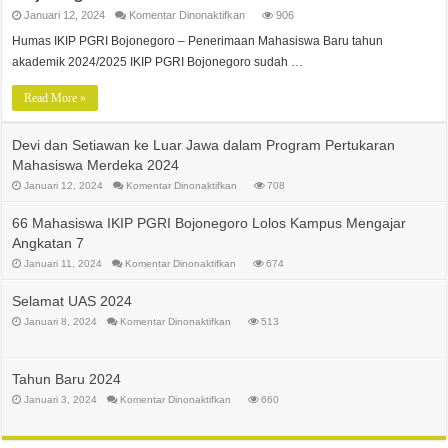
pada
Januari 12, 2024
Komentar Dinonaktifkan
906
Penerimaan
Mahasiswa
Humas IKIP PGRI Bojonegoro – Penerimaan Mahasiswa Baru tahun
Baru
akademik 2024/2025 IKIP PGRI Bojonegoro sudah …
IKIP
PGRI
Bojonegoro
Read More »
2024
Devi dan Setiawan ke Luar Jawa dalam Program Pertukaran
Mahasiswa Merdeka 2024
pada
Januari 12, 2024
Komentar Dinonaktifkan
708
Devi
dan
Setiawan
66 Mahasiswa IKIP PGRI Bojonegoro Lolos Kampus Mengajar
ke
Luar
Angkatan 7
Jawa
dalam
pada
Januari 11, 2024
Komentar Dinonaktifkan
674
Program
66
Pertukaran
Mahasiswa
Mahasiswa
IKIP
Selamat UAS 2024
Merdeka
PGRI
2024
Bojonegoro
pada
Januari 8, 2024
Komentar Dinonaktifkan
513
Lolos
Selamat
Kampus
UAS
Mengajar
2024
Angkatan
7
Tahun Baru 2024
pada
Januari 3, 2024
Komentar Dinonaktifkan
660
Tahun
Baru
2024