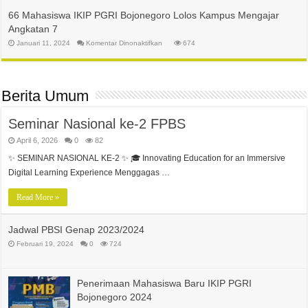
Setiawan
ke
66 Mahasiswa IKIP PGRI Bojonegoro Lolos Kampus Mengajar
Luar
Jawa
Angkatan 7
dalam
Program
pada
Januari 11, 2024
Komentar Dinonaktifkan
674
Pertukaran
66
Mahasiswa
Mahasiswa
Merdeka
IKIP
2024
PGRI
Bojonegoro
Lolos
Berita Umum
Kampus
Mengajar
Angkatan
7
Seminar Nasional ke-2 FPBS
April 6, 2026
0
82
✨ SEMINAR NASIONAL KE-2 ✨ 🎓 Innovating Education for an Immersive
Digital Learning Experience Menggagas …
Read More »
Jadwal PBSI Genap 2023/2024
Februari 19, 2024
0
724
Penerimaan Mahasiswa Baru IKIP PGRI
Bojonegoro 2024