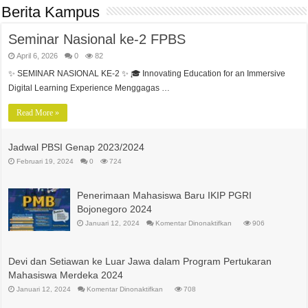
Berita Kampus
Seminar Nasional ke-2 FPBS
April 6, 2026
0
82
✨ SEMINAR NASIONAL KE-2 ✨ 🎓 Innovating Education for an Immersive
Digital Learning Experience Menggagas …
Read More »
Jadwal PBSI Genap 2023/2024
Februari 19, 2024
0
724
Penerimaan Mahasiswa Baru IKIP PGRI
Bojonegoro 2024
pada
Januari 12, 2024
Komentar Dinonaktifkan
906
Penerimaan
Mahasiswa
Baru
IKIP
Devi dan Setiawan ke Luar Jawa dalam Program Pertukaran
PGRI
Bojonegoro
Mahasiswa Merdeka 2024
2024
pada
Januari 12, 2024
Komentar Dinonaktifkan
708
Devi
dan