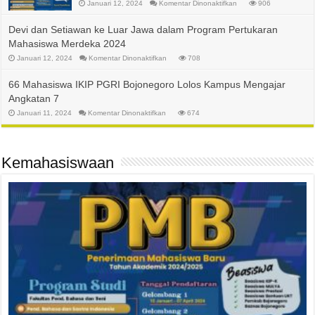
pada
Januari 12, 2024
Komentar Dinonaktifkan
906
Penerimaan
Mahasiswa
Baru
Devi dan Setiawan ke Luar Jawa dalam Program Pertukaran
IKIP
PGRI
Mahasiswa Merdeka 2024
Bojonegoro
2024
pada
Januari 12, 2024
Komentar Dinonaktifkan
708
Devi
dan
Setiawan
66 Mahasiswa IKIP PGRI Bojonegoro Lolos Kampus Mengajar
ke
Luar
Angkatan 7
Jawa
dalam
pada
Januari 11, 2024
Komentar Dinonaktifkan
674
Program
66
Pertukaran
Mahasiswa
Mahasiswa
IKIP
Merdeka
PGRI
2024
Bojonegoro
Kemahasiswaan
Lolos
Kampus
Mengajar
Angkatan
7