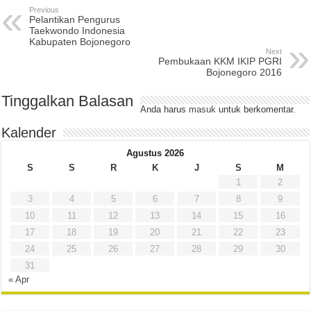
Previous
Pelantikan Pengurus
Taekwondo Indonesia
Kabupaten Bojonegoro
Next
Pembukaan KKM IKIP PGRI
Bojonegoro 2016
Tinggalkan Balasan
Anda harus
masuk
untuk berkomentar.
Kalender
Agustus 2026
S
S
R
K
J
S
M
1
2
3
4
5
6
7
8
9
10
11
12
13
14
15
16
17
18
19
20
21
22
23
24
25
26
27
28
29
30
31
« Apr