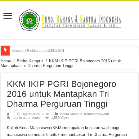
Seminar Nasional ke-2 FPBS
Jadwal PBSI Genap 2023/2024
Home
/
Berita Kampus
/
KKM IKIP PGRI Bojonegoro 2016 untuk
Mantapkan Tri Dharma Perguruan Tinggi
KKM IKIP PGRI Bojonegoro
2016 untuk Mantapkan Tri
Dharma Perguruan Tinggi
Agustus 25, 2016
Berita Kampus
,
Kemahasiswaan
Leave a comment
1,550 Views
Kuliah Kerja Mahasiswa (KKM) merupakan kegiatan wajib bagi
mahasiswa semester 6 untuk memantapkan Tri Dharma Perguruan